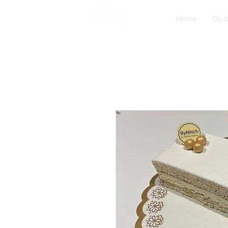
Home
Op l