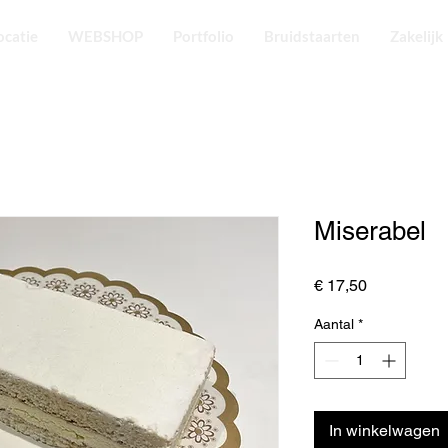
ocatie
WEBSHOP
Portfolio
Bruidstaarten
Zakelijk
Miserabel
Prijs
€ 17,50
Aantal
*
In winkelwagen