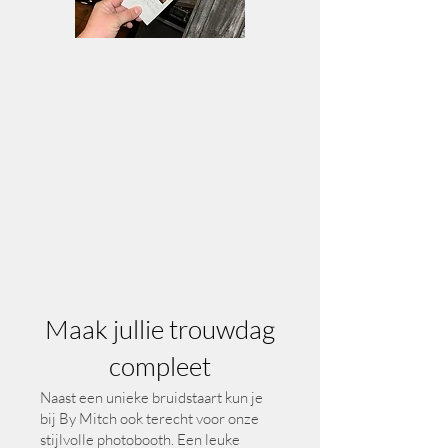
Maak jullie trouwdag
compleet
Naast een unieke bruidstaart kun je
bij By Mitch ook terecht voor onze
stijlvolle photobooth. Een leuke