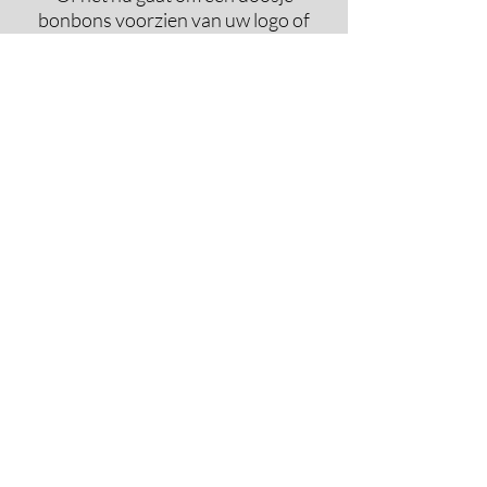
bonbons voorzien van uw logo of
tekst
of een lekker taartje met uw eigen
boodschap.
Neem voor de mogelijkheden
contact met ons op.
Contact us!