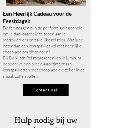
Een Heerlijk Cadeau voor de
Feestdagen
De feestdagen zijn de perfecte gelegenheid
om je dankbaarheid te tonen aan je
medewerkers en zakelijke relaties. Wat is er
beter dan een kerstpakket vol met heerlijke
chocolade om dit te doen?
Bij By Mitch Relatiegeschenken in Limburg
hebben we een breed assortiment aan
kerstpakketten met chocolade die zeker in de
smaak zullen vallen.
Contact us!
Hulp nodig bij uw