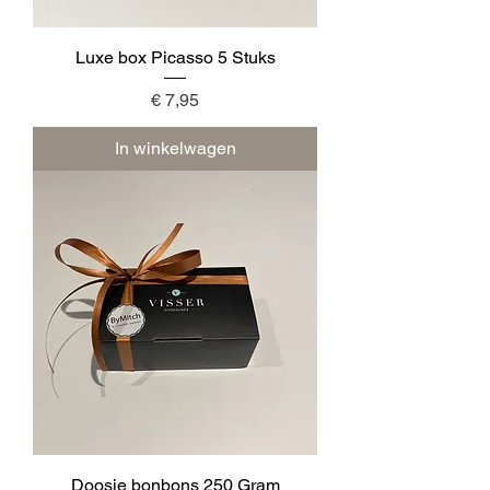
Luxe box Picasso 5 Stuks
Prijs
€ 7,95
In winkelwagen
Doosje bonbons 250 Gram