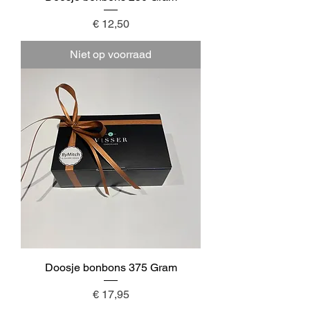
Prijs
€ 12,50
Niet op voorraad
Doosje bonbons 375 Gram
Prijs
€ 17,95