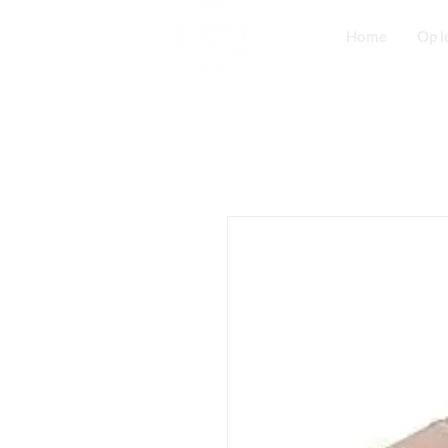
Home
Op l