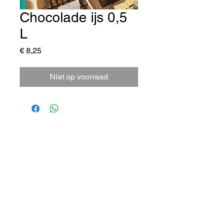
Chocolade ijs 0,5
L
Prijs
€ 8,25
Niet op voorraad
DORPSTRAAT 106
6438 JX OIRSBEEK
NEDERLAND
T +
31 46 - 888 31 35