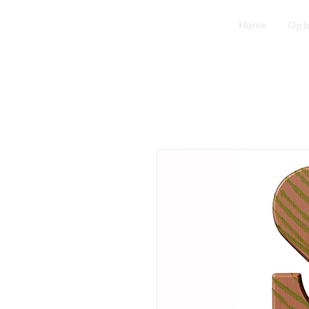
Home
Op l