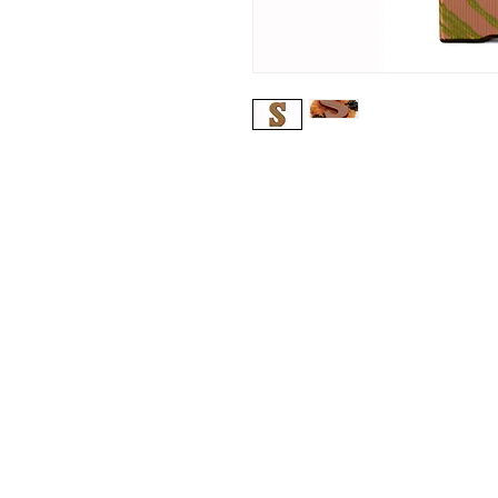
DORPSTRAAT 106
6438 JX OIRSBEEK
NEDERLAND