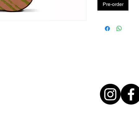
Pre-order
T + 31 46 - 888 31 35
INFO@BYMITCH.NL