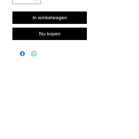
In winkelwagen
Nu kopen
DORPSTRAAT 106
6438 JX OIRSBEEK
NEDERLAND
T +
31 46 - 888 31 35
INFO@BYMITCH.NL