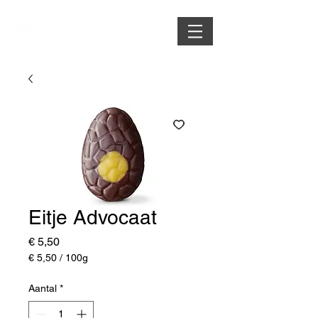
Eitje Advocaat
Prijs
€ 5,50
€ 5,50
/
100g
€ 5,50
per
Aantal
*
100
Gram