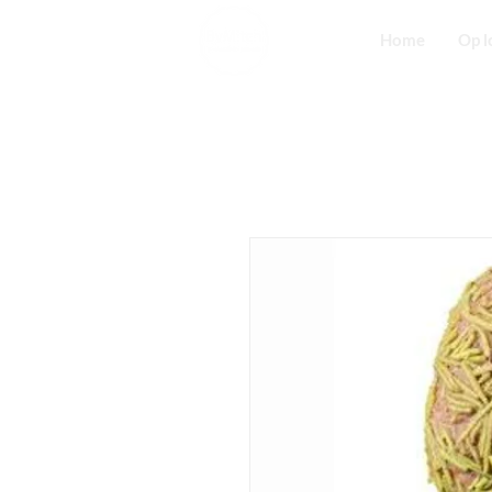
Home
Op l