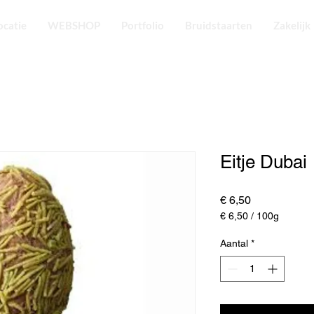
ocatie
WEBSHOP
Portfolio
Bruidstaarten
Zakelijk
Eitje Dubai
Prijs
€ 6,50
€ 6,50
/
100g
€ 6,50
per
Aantal
*
100
Gram