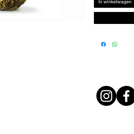
In winkelwagen
T + 31 46 - 888 31 35
INFO@BYMITCH.NL