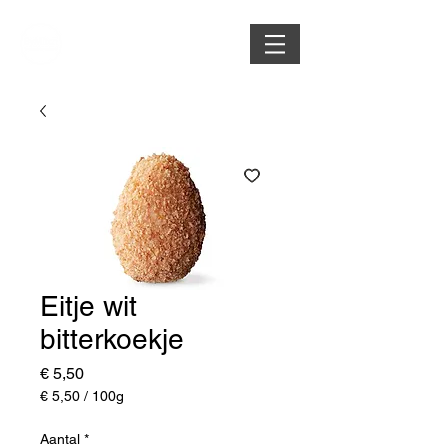
Eitje wit
bitterkoekje
Prijs
€ 5,50
€ 5,50
/
100g
€ 5,50
per
Aantal
*