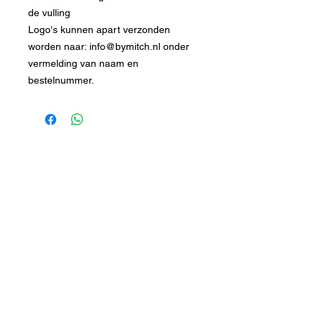
de vulling
Logo's kunnen apart verzonden
worden naar: info@bymitch.nl onder
vermelding van naam en
bestelnummer.
DORPSTRAAT 106
6438 JX OIRSBEEK
NEDERLAND
T +
31 46 - 888 31 35
INFO@BYMITCH.NL