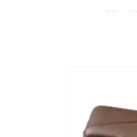
Home
Op l