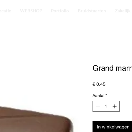
ocatie
WEBSHOP
Portfolio
Bruidstaarten
Zakelijk
Grand marn
Prijs
€ 0,45
Aantal
*
In winkelwagen