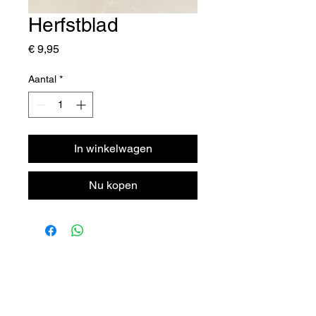
Herfstblad
Prijs
€ 9,95
Aantal
*
In winkelwagen
Nu kopen
DORPSTRAAT 106
6438 JX OIRSBEEK