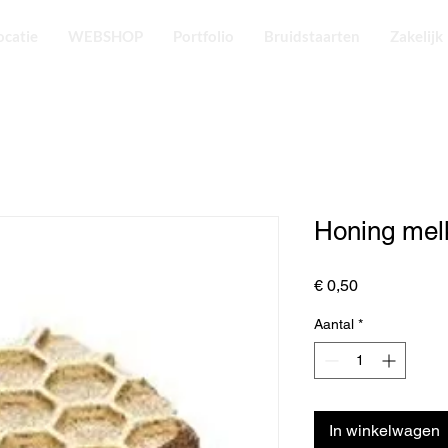
ocatie
WEBSHOP
Portfolio
Bruidstaarten
Zakelijk
Honing mel
Prijs
€ 0,50
Aantal
*
In winkelwagen