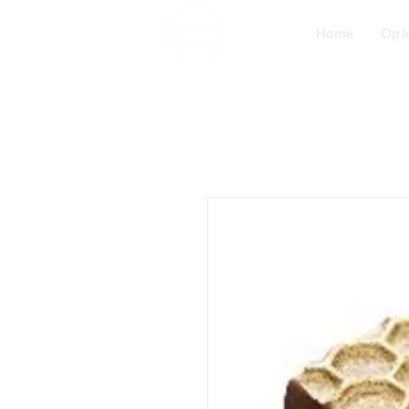
Home
Op l