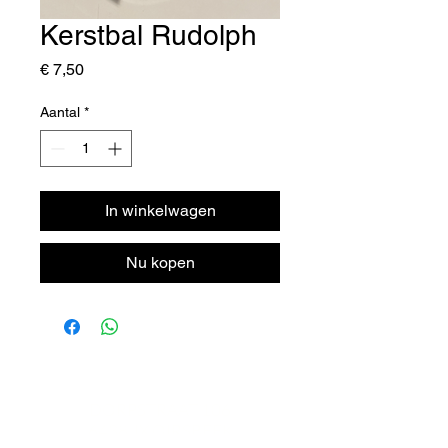
Kerstbal Rudolph
Prijs
€ 7,50
Aantal
*
In winkelwagen
Nu kopen
DORPSTRAAT 106
6438 JX OIRSBEEK