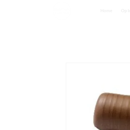
Home
Op l