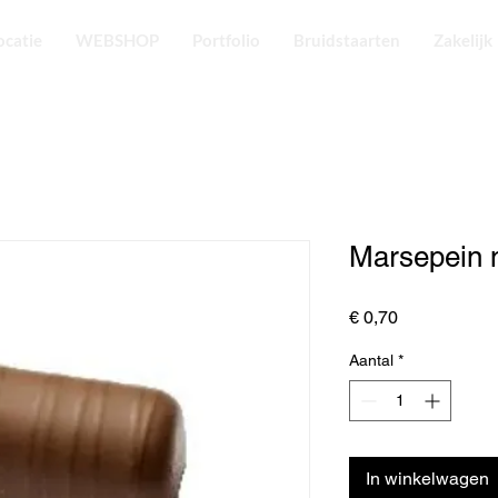
ocatie
WEBSHOP
Portfolio
Bruidstaarten
Zakelijk
Marsepein 
Prijs
€ 0,70
Aantal
*
In winkelwagen