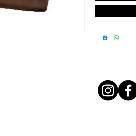
T + 31 46 - 888 31 35
INFO@BYMITCH.NL