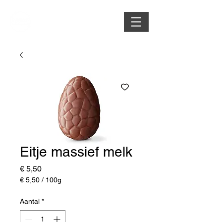
Eitje massief melk
Prijs
€ 5,50
€ 5,50
/
100g
€ 5,50
per
Aantal
*
100
Gram