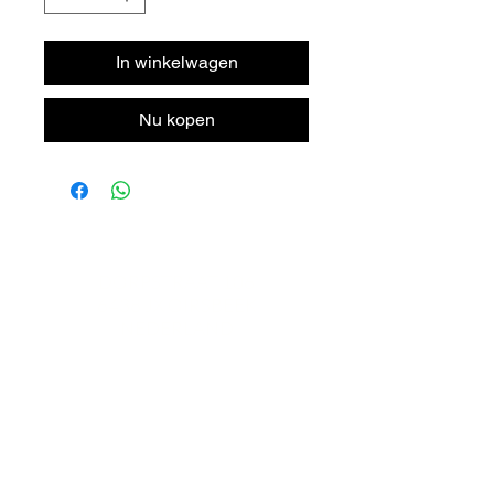
In winkelwagen
Nu kopen
DORPSTRAAT 106
6438 JX OIRSBEEK
NEDERLAND
T +
31 46 - 888 31 35
INFO@BYMITCH.NL