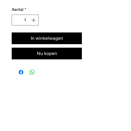
Aantal
*
In winkelwagen
Nu kopen
DORPSTRAAT 106
6438 JX OIRSBEEK
NEDERLAND
T +
31 46 - 888 31 35