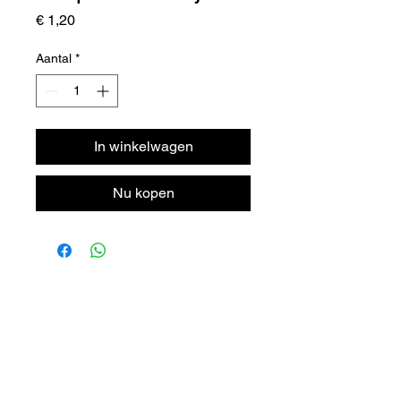
Prijs
€ 1,20
Aantal
*
In winkelwagen
Nu kopen
DORPSTRAAT 106
6438 JX OIRSBEEK
NEDERLAND