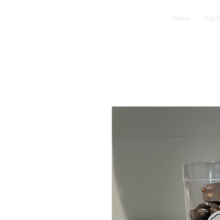
Home
Op l