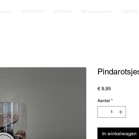
ocatie
WEBSHOP
Portfolio
Bruidstaarten
Zakelijk
Pindarotsj
Prijs
€ 9,95
Aantal
*
In winkelwagen