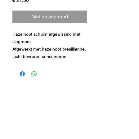
€ 21,50
Niet op voorraad
Hazelnoot schuim afgewisseld met
slagroom.
Afgewerkt met hazelnoot bresillienne.
Licht bevroren consumeren.
DORPSTRAAT 106
6438 JX OIRSBEEK
NEDERLAND
T +
31 46 - 888 31 35