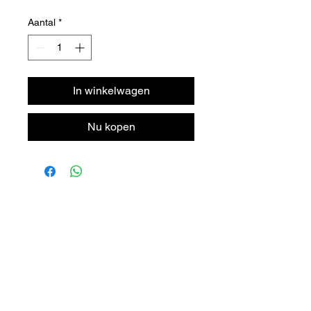
Aantal
*
In winkelwagen
Nu kopen
DORPSTRAAT 106
6438 JX OIRSBEEK
NEDERLAND
T +
31 46 - 888 31 35