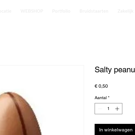
ocatie
WEBSHOP
Portfolio
Bruidstaarten
Zakelijk
Salty peanu
Prijs
€ 0,50
Aantal
*
In winkelwagen