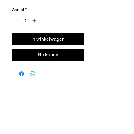
Aantal
*
In winkelwagen
Nu kopen
DORPSTRAAT 106
6438 JX OIRSBEEK
NEDERLAND
T +
31 46 - 888 31 35