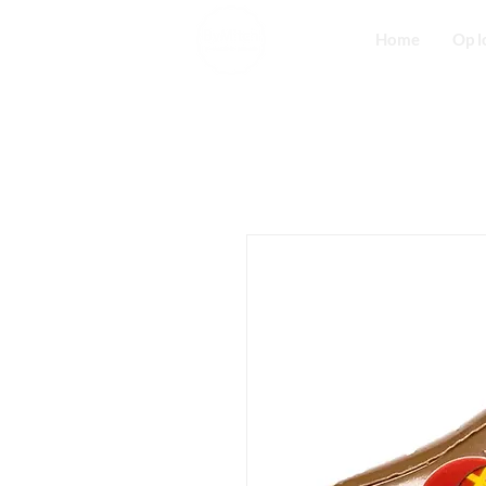
Home
Op l