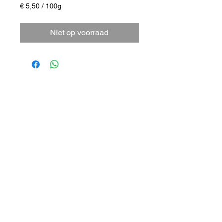
€ 5,50
/
100g
€ 5,50
per
Niet op voorraad
100
Gram
DORPSTRAAT 106
6438 JX OIRSBEEK
NEDERLAND
T +
31 46 - 888 31 35
INFO@BYMITCH.NL