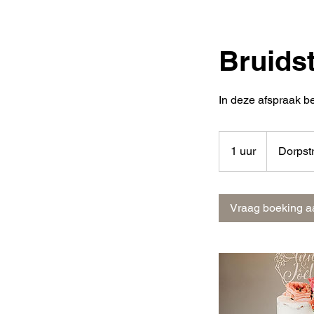
Bruids
In deze afspraak be
1 uur
1
Dorpst
u
u
Vraag boeking a