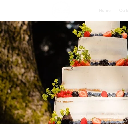
Home
Op l