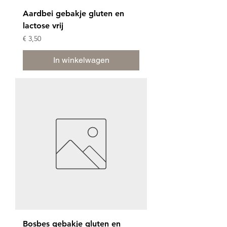
Aardbei gebakje gluten en
lactose vrij
Prijs
€ 3,50
In winkelwagen
Bosbes gebakje gluten en