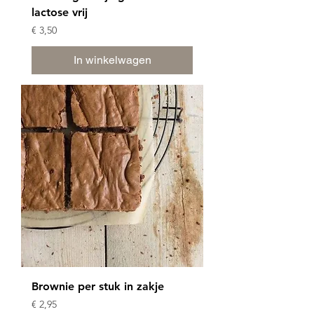
lactose vrij
Prijs
€ 3,50
In winkelwagen
Brownie per stuk in zakje
Prijs
€ 2,95